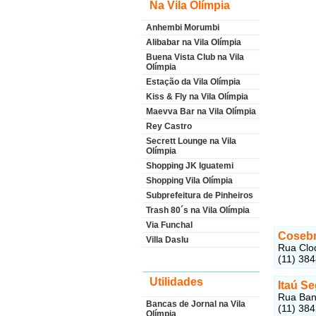
Na Vila Olímpia
Anhembi Morumbi
Alibabar na Vila Olímpia
Buena Vista Club na Vila
Olímpia
Estação da Vila Olímpia
Kiss & Fly na Vila Olímpia
Maevva Bar na Vila Olímpia
Rey Castro
Secrett Lounge na Vila
Olímpia
Shopping JK Iguatemi
Shopping Vila Olímpia
Subprefeitura de Pinheiros
Trash 80´s na Vila Olímpia
Via Funchal
Cosebr
Villa Daslu
Rua Clod
(11) 38
Utilidades
Itaú S
Rua Band
Bancas de Jornal na Vila
(11) 38
Olímpia