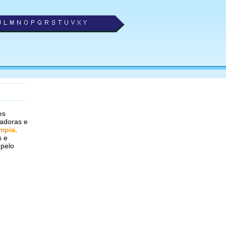
es
radoras e
ímpia
.
s e
 pelo