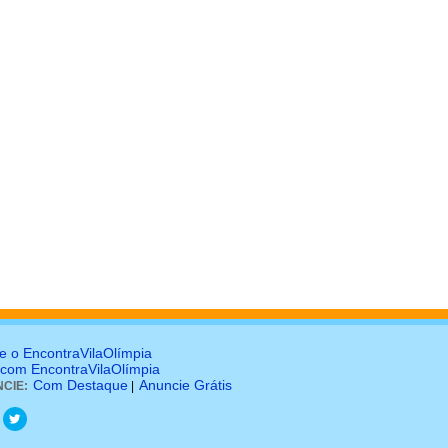
e o EncontraVilaOlímpia
 com EncontraVilaOlímpia
Com Destaque
Anuncie Grátis
CIE:
|