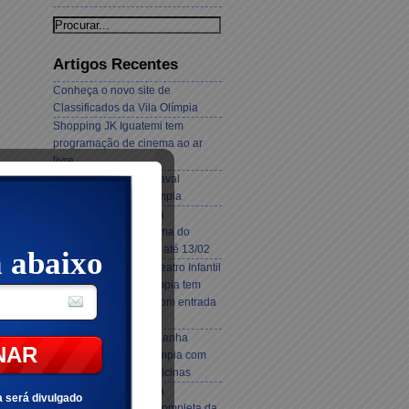
Artigos Recentes
Conheça o novo site de
Classificados da Vila Olímpia
Shopping JK Iguatemi tem
programação de cinema ao ar
livre
Villa Mix realiza Carnaval
Eletrônico na Vila Olímpia
Vila Olímpia: Confira a
programação de cinema do
Shopping Jk Iguatemi até 13/02
Primeiro Festival de Teatro Infantil
do Shopping Vila Olímpia tem
peças todos os dias com entrada
gratuita
O Pequeno Príncipe ganha
s
exposição na Vila Olímpia com
réplicas, cenários e oficinas
Vila Olímpia: Confira a
programação teatral completa da