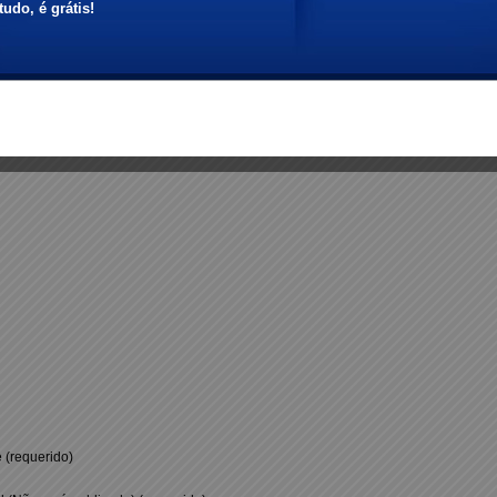
aio de 2011 a 17:07 na categoria
Eventos Vila Olímpia
.
(requerido)