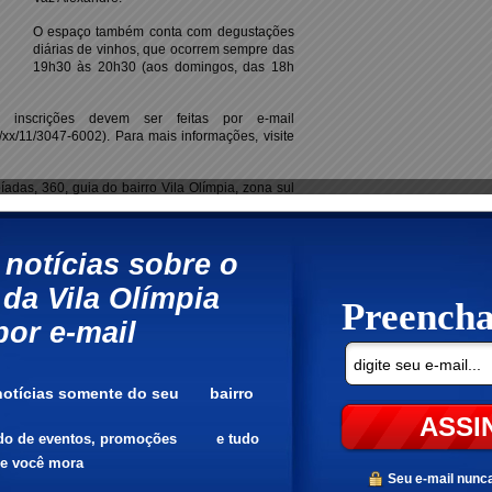
O espaço também conta com degustações
diárias de vinhos, que ocorrem sempre das
19h30 às 20h30 (aos domingos, das 18h
nscrições devem ser feitas por e-mail
/xx/11/3047-6002). Para mais informações, visite
píadas, 360, guia do bairro Vila Olímpia, zona sul
001. Até 15/5. Exposição: seg. a sáb.: 10h às 22h;
seg. a sáb.: 19h30 às 20h30; dom. e feriados: 18h
ímpia:
 do ano no Brasil, e visitarão a Vila Olímpia
límpia em abril
festa à fantasia na Vila Olimpia
Moradores Ilustre
tabilidade no agronegócio são temas de ciclo de
pia
 vem à Vila Olímpia em outubro