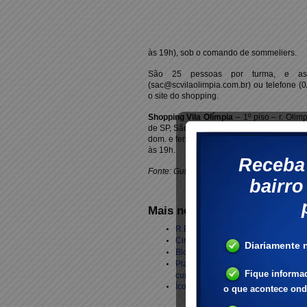
às 19h), sob o comando de sommeliers.
São 25 pessoas por turma, e as i
(sac@scvilaolimpia.com.br) ou telefone (0
o site do shopping.
Shopping Vila Olímpia
– 1º piso – r. Olim
de SP, São Paulo, SP. Tel.: 0/xx/11/3047-6
dom. e feriados: 14h às 20h. Degustação: 
às 19h.
Fonte: Guia Folha
Mais notícias sobre a Vila Ol
R.E.M. esquenta calendário de shows
Circo Moscou On Ice chega à Vila O
Blowtex se aproxima dos jovens em 
Planejamento, investimentos e ren
cursos do PENSA/FIA, na Vila Olím
Ícone do ciclismo, Lance Armstrong