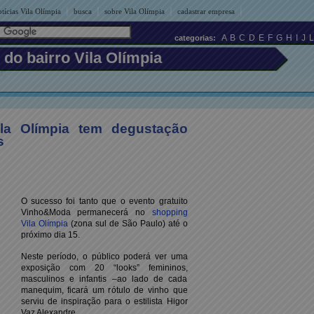
|
|
|
|
tícias Vila Olímpia
busca
sobre Vila Olímpia
cadastrar empresa
A
B
C
D
E
F
G
H
I
J
L
categorias:
 do bairro Vila Olímpia
la Olímpia tem degustação
s
O sucesso foi tanto que o evento gratuito
Vinho&Moda permanecerá no
shopping
Vila Olímpia
(zona sul de São Paulo) até o
próximo dia 15.
Neste período, o público poderá ver uma
exposição com 20 “looks” femininos,
masculinos e infantis –ao lado de cada
manequim, ficará um rótulo de vinho que
serviu de inspiração para o estilista Higor
Vaz Alexandre.