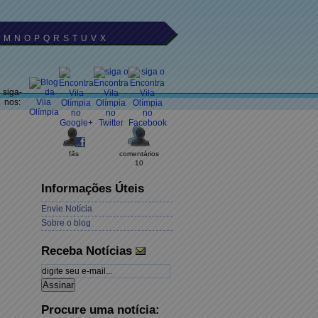
M
N
O
P
Q
R
S
T
U
V
X
siga-
nos:
fãs
comentários
10
Informações Úteis
Envie Notícia
Sobre o blog
Receba Notícias
Procure uma notícia: