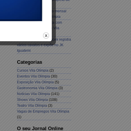
Livraria da Vila
Confira a programação mensal
do Villa Mix na Vila Olímpia
Ciclistas ganham praça com
oficina e calibrador na Vila
Olímpia
Fotógrafo Raphael Macek registra
vários cavalos e expõe no JK
Iguatemi
Categorias
Cursos Vila Olímpia
(2)
Eventos Vila Olímpia
(30)
Exposição Vila Olímpia
(5)
Gastronomia Vila Olímpia
(3)
Notícias Vila Olímpia
(141)
Shows Vila Olímpia
(108)
Teatro Vila Olímpia
(3)
Vagas de Empregos Vila Olímpia
(1)
O seu Jornal Online