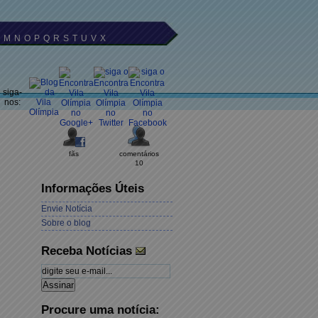
M
N
O
P
Q
R
S
T
U
V
X
siga-
nos:
fãs
comentários
10
Informações Úteis
Envie Notícia
Sobre o blog
Receba Notícias
Procure uma notícia: