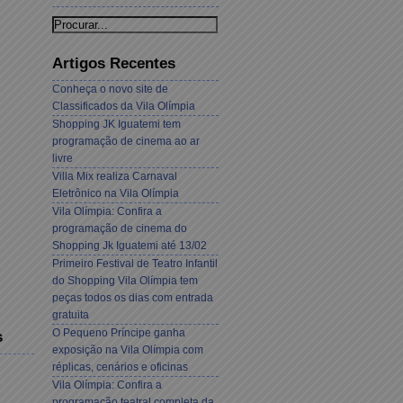
Artigos Recentes
Conheça o novo site de
Classificados da Vila Olímpia
Shopping JK Iguatemi tem
programação de cinema ao ar
livre
Villa Mix realiza Carnaval
Eletrônico na Vila Olímpia
Vila Olímpia: Confira a
programação de cinema do
Shopping Jk Iguatemi até 13/02
Primeiro Festival de Teatro Infantil
do Shopping Vila Olímpia tem
peças todos os dias com entrada
gratuita
O Pequeno Príncipe ganha
s
exposição na Vila Olímpia com
réplicas, cenários e oficinas
Vila Olímpia: Confira a
programação teatral completa da