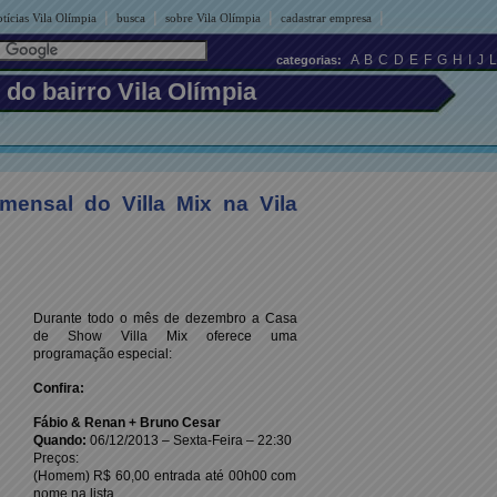
|
|
|
|
tícias Vila Olímpia
busca
sobre Vila Olímpia
cadastrar empresa
A
B
C
D
E
F
G
H
I
J
L
categorias:
 do bairro Vila Olímpia
mensal do Villa Mix na Vila
Durante todo o mês de dezembro a Casa
de Show Villa Mix oferece uma
programação especial:
Confira:
Fábio & Renan + Bruno Cesar
Quando:
06/12/2013 – Sexta-Feira – 22:30
Preços:
(Homem) R$ 60,00 entrada até 00h00 com
nome na lista