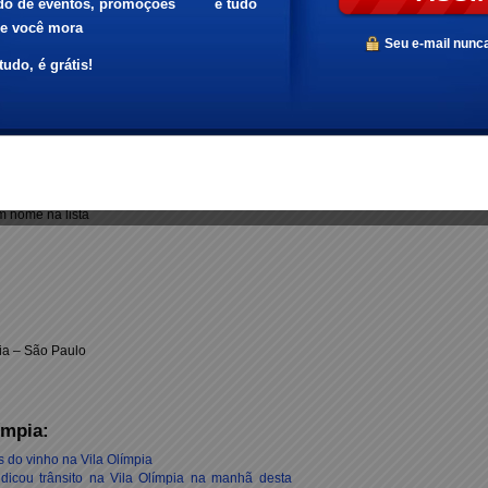
nome na lista
nome na lista
om nome na lista
om nome na lista
i & Rafa
nome na lista
nome na lista
om nome na lista
m nome na lista
ia – São Paulo
ímpia:
do vinho na Vila Olímpia
udicou trânsito na Vila Olímpia na manhã desta