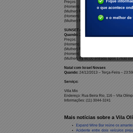
Preços:
(Homem) R$ 70,00 entrada até 00h00 com 
(Mulher) R$ 50,00 entrada até 00h00 com 
(Homem) R$ 140,00 entrada após 00h00 c
(Mulher) R$ 100,00 entrada após 00h00 c
SUNSET com SPC + Dj Tartaruga + Vecch
Quando:
22/12/2013 – Domingo – 16:00
Preços:
(Homem) R$ 80,00 entrada até 17h30 com 
(Mulher) R$ 60,00 entrada até 17h30 com 
(Homem) R$ 100,00 entrada após 17f30 c
(Mulher) R$ 80,00 entrada após 17h30 co
Natal com Israel Novaes
Quando:
24/12/2013 – Terça-Feira – 23:59
Serviço:
Villa Mix
Endereço: Rua Beira Rio, 116 – Vila Olímp
Informações: (11) 3044-3241
Mais notícias sobre a Vila Ol
Expand Wine Bar reúne os amantes 
Acidente entre dois veículos prej