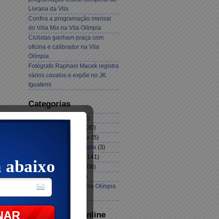
Livraria da Vila
Confira a programação mensal
do Villa Mix na Vila Olímpia
Ciclistas ganham praça com
oficina e calibrador na Vila
Olímpia
Fotógrafo Raphael Macek registra
vários cavalos e expõe no JK
Iguatemi
Categorias
Cursos Vila Olímpia
(2)
Eventos Vila Olímpia
(30)
Exposição Vila Olímpia
(5)
Gastronomia Vila Olímpia
(3)
Notícias Vila Olímpia
(141)
Shows Vila Olímpia
(108)
Teatro Vila Olímpia
(3)
Vagas de Empregos Vila Olímpia
(1)
O seu Jornal Online