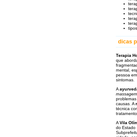
tera
terap
tecn
terap
tera
tipo
dicas p
Terapia Ho
que aborda
fragmentad
mental, es
pessoa em
sintomas.
A
ayurved
massage
problemas 
causas. A
técnica c
tratament
A
Vila Olí
do Estado 
Subprefeit