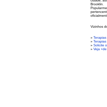
cidade, as
Brooklin.
Popularme
pertencent
oficialmen
Vizinhos 
»
Terapias 
»
Terapias
»
Solicite
»
Veja +de