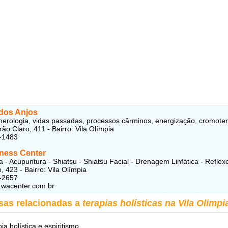
 dos Anjos
merologia, vidas passadas, processos cârminos, energização, cromoter
ão Claro, 411 - Bairro: Vila Olímpia
-1483
ness Center
a - Acupuntura - Shiatsu - Shiatsu Facial - Drenagem Linfática - Reflex
 423 - Bairro: Vila Olímpia
-2657
.wacenter.com.br
sas relacionadas a
terapias holísticas na Vila Olimpi
pia holística e espiritismo