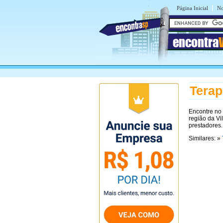
|
Página Inicial
No
encontra
Terap
Encontre no
região da Vi
prestadores.
Similares: »