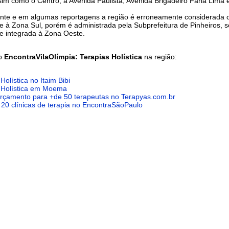
sim como o Centro, a Avenida Paulista, Avenida Brigadeiro Faria Lima 
nte e em algumas reportagens a região é erroneamente considerada
e à Zona Sul, porém é administrada pela Subprefeitura de Pinheiros, 
te integrada à Zona Oeste.
do
EncontraVilaOlímpia: Terapias Holística
na região:
Holística no Itaim Bibi
 Holística em Moema
 orçamento para +de 50 terapeutas no Terapyas.com.br
 20 clínicas de terapia no EncontraSãoPaulo