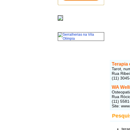
Terapia
Tarot, nu
Rua Ribeir
(11) 3045
WA Well
Osteopati
Rua Rócio,
(11) 5581
Site: www
Pesqui
tera