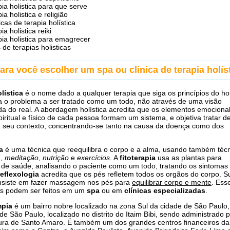
pia holistica para que serve
ia holistica e religião
icas de terapia holística
ia holistica reiki
pia holistica para emagrecer
s de terapias holisticas
ara você escolher um spa ou clinica de terapia holís
lística
é o nome dado a qualquer terapia que siga os princípios do ho
 o problema a ser tratado como um todo, não através de uma visão
a do real. A abordagem holística acredita que os elementos emocional
piritual e físico de cada pessoa formam um sistema, e objetiva tratar d
 seu contexto, concentrando-se tanto na causa da doença como dos
a
é uma técnica que reequilibra o corpo e a alma, usando também téc
m
,
meditação
,
nutrição
e
exercícios
. A
fitoterapia
usa as plantas para
de saúde, analisando o paciente como um todo, tratando os sintomas
reflexologia
acredita que os pés refletem todos os orgãos do corpo. S
onsiste em fazer massagem nos pés para
equilibrar corpo e mente
. Ess
os podem ser feitos em um
spa
ou em
clínicas especializadas
.
mpia
é um bairro nobre localizado na zona Sul da cidade de São Paulo, 
de São Paulo, localizado no distrito do Itaim Bibi, sendo administrado 
ura de Santo Amaro. É também um dos grandes centros financeiros da