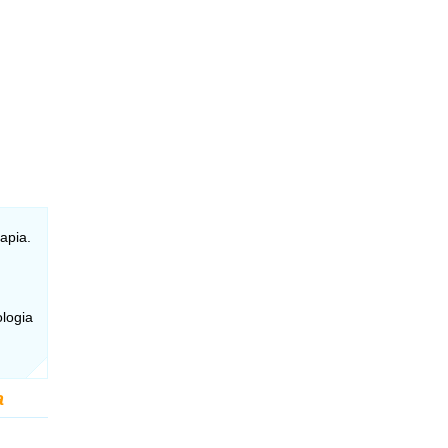
apia.
ologia
a