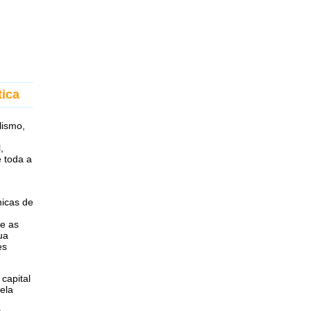
tica
lismo,
,
e toda a
nicas de
 e as
ua
es
capital
pela