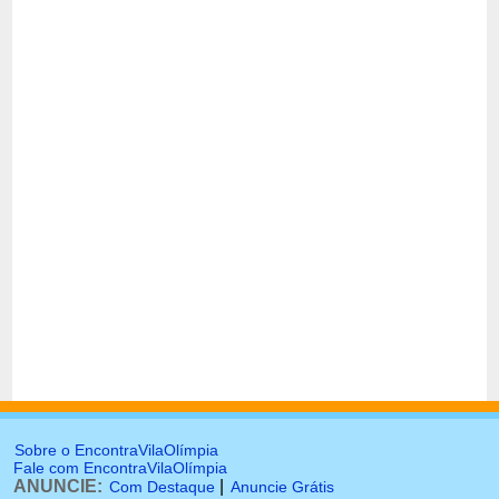
Sobre o EncontraVilaOlímpia
Fale com EncontraVilaOlímpia
ANUNCIE:
|
Com Destaque
Anuncie Grátis