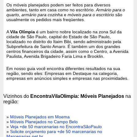
Os móveis planejados podem ser feitos para diversos
ambientes, tanto em casa como no escritório.
Armário para o
quarto
,
armário para cozinha
e
móveis para o escritório
são
usualmente os pedidos mais freqüentes.
A
Vila Olímpia
é um bairro nobre localizado na zona Sul da
cidade de São Paulo, capital do Estado de São Paulo,
localizado no distrito do Itaim Bibi, sendo administrado pela
Subprefeitura de Santo Amaro. É também um dos grandes
centros financeiros da cidade, assim como o Centro, a Avenida
Paulista, Avenida Brigadeiro Faria Lima e Brooklin.
Em nosso guia você encontra diferentes resultados na sua
região, sendo eles: Empresas em Destaque na categoria,
empresas em anúncios simples e empresas nas proximidades.
Vizinhos do
EncontraVilaOlimpia: Móveis Planejados
na
região:
»
Móveis Planejados em Moema
»
Móveis Planejados no Campo Belo
»
Veja +de 50 marcenarias no EncontraSãoPaulo
»
Solicite orçamento para +de 50 marcenarias no
Marcenarias.net.br