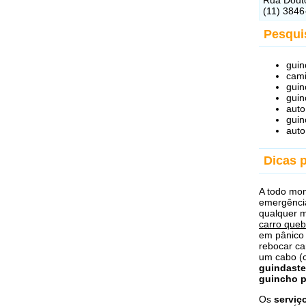
(11) 3846
Pesquis
guin
cami
guin
guin
auto
guin
auto
Dicas 
A todo mom
emergênci
qualquer 
carro queb
em pânico
rebocar ca
um cabo (c
guindaste
guincho p
Os
serviç