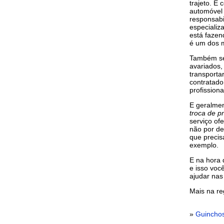
trajeto. É
automóvel 
responsabi
especializ
está faze
é um dos m
Também se
avariados
transporta
contratad
profissiona
E geralme
troca de p
serviço of
não por de
que precis
exemplo.
E na hora 
e isso voc
ajudar nas
Mais na re
»
Guinchos