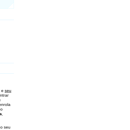
m e
seu
ntrar
u
enrola
po
a
,
 o seu