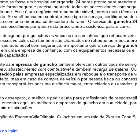
 como se fosse um hospital emergencial 24 horas pronto para atender o
de forma segura e precisa, suprindo todas as necessidades com segu
lidade. Esse é um negócio extremamente viável, porém muito técnico 
ado. Se você pensa em contratar esse tipo de serviço, certifique-se de
ndo com uma empresa conhecedora do ramo. O serviço de
guincho 24
ais escolhidos por quem está procurando assistência para o carro.
 designam por guinchos os veículos ou caminhões que rebocam veíc
, esses veículos são também são chamados de reboque ou rebocadore
r seu automóvel com segurança, é importante que o serviço de
guinc
o em uma empresa de confiança, com os equipamentos necessários e
is capacitados.
nte as
empresas de guincho
também oferecem outros tipos de servi
neu
,
abastecimento com combustível
e também
recarga de bateria
. Ou
erecido pelas empresas especializadas em reboque é o transporte de v
feito, mas em caso de compra de veículo por pessoa física ou concess
am transportá-los por uma distância maior, entre cidades ou estados, 
do desespero, o melhor é pedir ajuda para profissionais de responsabi
ê encontra aqui, as melhores empresas de guincho em sua cidade, par
 piores situações.
gião do EncontraVilaOlímpia: Guinchos em um raio de 2km na Zona Su
 no Itaim