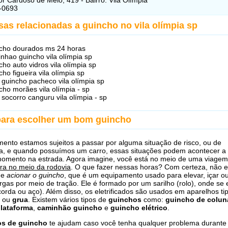
-0693
as relacionadas a guincho no vila olímpia sp
cho dourados ms 24 horas
nhao guincho vila olímpia sp
cho auto vidros vila olímpia sp
cho figueira vila olímpia sp
 guincho pacheco vila olímpia sp
cho morães vila olímpia - sp
 socorro canguru vila olímpia - sp
para escolher um bom guincho
ento estamos sujeitos a passar por alguma situação de risco, ou de
a, e quando possuímos um carro, essas situações podem acontecer a
momento na estrada. Agora imagine, você está no meio de uma viage
ra no meio da rodovia
. O que fazer nessas horas? Com certeza, não e
 e
acionar o guincho
, que é um equipamento usado para elevar, içar o
rgas por meio de tração. Ele é formado por um sarilho (rolo), onde se 
orda ou aço). Além disso, os eletrificados são usados em aparelhos ti
ou
grua
. Existem vários tipos de
guinchos
como:
guincho de colun
lataforma
,
caminhão guincho
e
guincho elétrico
.
os de guincho
te ajudam caso você tenha qualquer problema durante