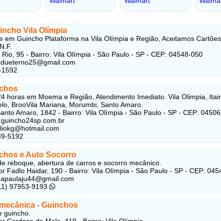
incho Vila Olímpia
e em Guincho Plataforma na Vila Olímpia e Região, Aceitamos Cartões
N.F.
 Rio, 95 - Bairro: Vila Olímpia - São Paulo - SP - CEP: 04548-050
dudueterno25@gmail.com
-1592
chos
4 horas em Moema e Região, Atendimento Imediato. Vila Olimpia, Itaim
o, BrooVila Mariana, Morumbi, Santo Amaro.
anto Amaro, 1842 - Bairro: Vila Olímpia - São Paulo - SP - CEP: 0450
.guincho24sp.com.br
eliokg@hotmail.com
39-5192
chos e Auto Socorro
de reboque, abertura de carros e socorro mecânico.
r Fadlo Haidar, 190 - Bairro: Vila Olímpia - São Paulo - SP - CEP: 04
anapaulaju44@gmail.com
(11) 97953-9193
 mecânica - Guinchos
e guincho.
r Cardoso de Melo, 419 - Bairro: Vila Olímpia