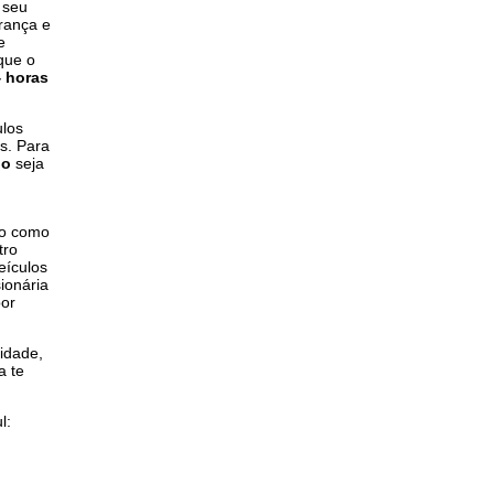
 seu
rança e
e
 que o
 horas
ulos
s. Para
ho
seja
ço como
tro
eículos
ionária
por
lidade,
a te
l: