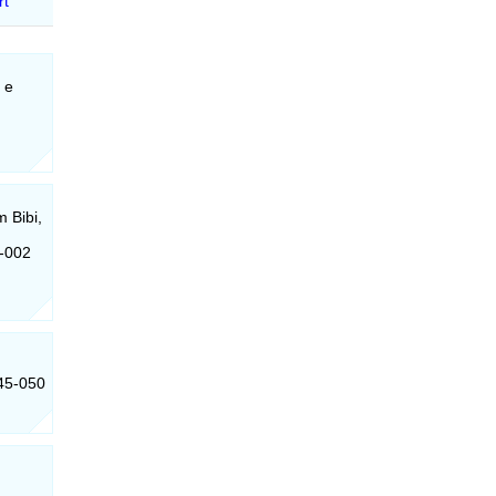
 e
 Bibi,
6-002
545-050