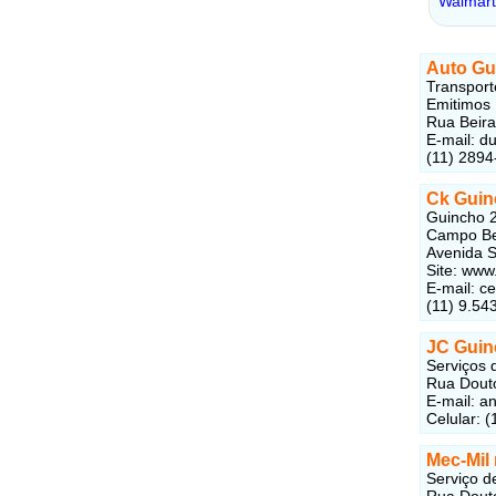
Auto Gu
Transport
Emitimos 
Rua Beira
E-mail: 
(11) 2894
Ck Guin
Guincho 2
Campo Bel
Avenida S
Site: www
E-mail: c
(11) 9.54
JC Guin
Serviços 
Rua Douto
E-mail: 
Celular: 
Mec-Mil
Serviço d
Rua Douto