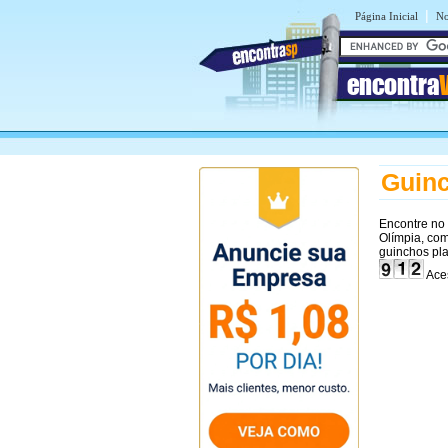
|
Página Inicial
No
encontra
Guinc
Encontre no
Olímpia, com
guinchos pla
Aces