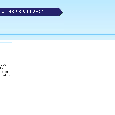
orque
ia,
is bem
e melhor