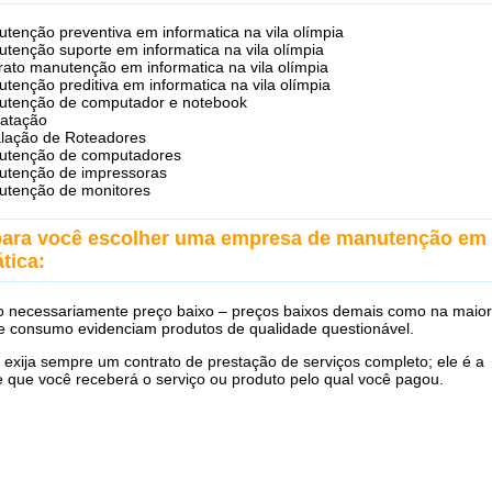
tenção preventiva em informatica na vila olímpia
tenção suporte em informatica na vila olímpia
rato manutenção em informatica na vila olímpia
tenção preditiva em informatica na vila olímpia
utenção de computador e notebook
atação
alação de Roteadores
utenção de computadores
tenção de impressoras
tenção de monitores
para você escolher uma empresa de manutenção em
tica:
 necessariamente preço baixo – preços baixos demais como na maior
e consumo evidenciam produtos de qualidade questionável.
 exija sempre um contrato de prestação de serviços completo; ele é a
e que você receberá o serviço ou produto pelo qual você pagou.