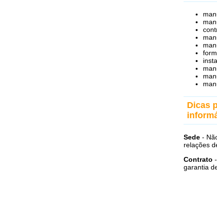
manu
manu
cont
manu
man
form
inst
man
manu
manu
Dicas 
informá
Sede
- Não
relações d
Contrato
-
garantia d