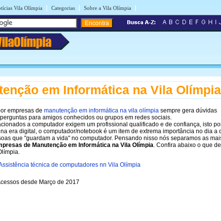
|
|
|
tícias Vila Olímpia
Categorias
Sobre a Vila Olímpia
VilaOlímpia
enção em Informática na Vila Olímpia
por empresas de
manutenção em informática na vila olímpia
sempre gera dúvidas
 perguntas para amigos conhecidos ou grupos em redes sociais.
acionados a computador exigem um profissional qualificado e de confiança, isto p
 na era digital, o computador/notebook é um item de extrema importância no dia a d
soas que "guardam a vida" no computador. Pensando nisso nós separamos as ma
presas de Manutenção em Informática na Vila Olímpia
. Confira abaixo o que d
Olímpia.
Assistência técnica de computadores nn Vila Olímpia
cessos desde Março de 2017