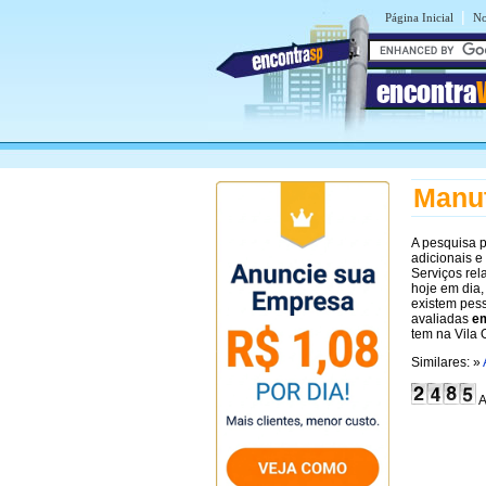
|
Página Inicial
No
encontra
Manut
A pesquisa 
adicionais e
Serviços rel
hoje em dia,
existem pes
avaliadas
em
tem na Vila 
Similares: »
A