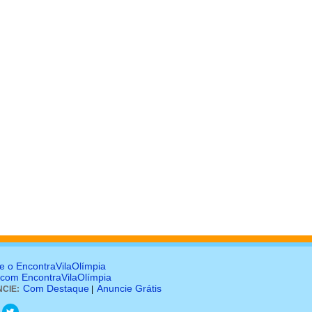
e o EncontraVilaOlímpia
 com EncontraVilaOlímpia
Com Destaque
Anuncie Grátis
CIE:
|