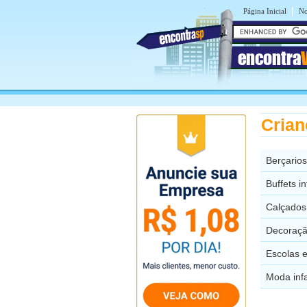
|
Página Inicial
No
encontra
Crian
Berçarios
Buffets i
Calçados 
Decoração
Escolas e
Moda infa