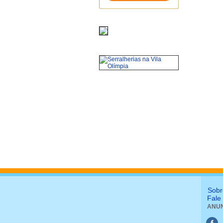
Sobr
Fale
ANUN