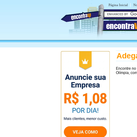
|
Página Inicial
No
encontra
Adega
Encontre no
Olímpia, com